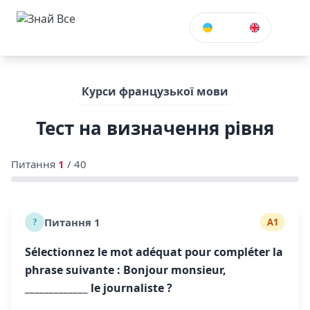
УКР
Курси французької мови
Тест на визначення рівня
Питання
1
/ 40
Питання 1
A1
Sélectionnez le mot adéquat pour compléter la
phrase suivante : Bonjour monsieur,
_____________ le journaliste ?