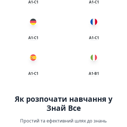
A1-C1
A1-C1
Курси німецької мови
Курси французької мови
A1-C1
A1-C1
Курси іспанської мови
Курси італійської мови
A1-С1
A1-B1
Як розпочати навчання у
Знай Все
Простий та ефективний шлях до знань