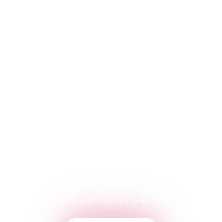
Вивчайте іноземні мови
онлайн з комфортом!
Позбудьтеся мовного бар'єру та відкрийте нові
можливості з професійними викладачами
освітнього центру Знай Все