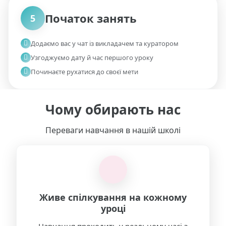
05
Початок занять
5
Додаємо вас у чат із викладачем та куратором
Узгоджуємо дату й час першого уроку
Починаєте рухатися до своєї мети
Чому обирають нас
Переваги навчання в нашій школі
Живе спілкування на кожному
уроці
Навчання проходить у реальному часі з